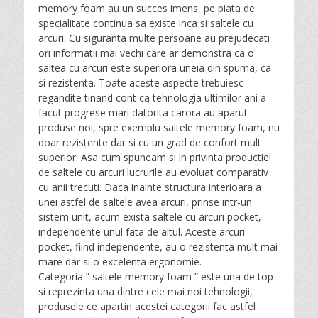
memory foam au un succes imens, pe piata de
specialitate continua sa existe inca si saltele cu
arcuri. Cu siguranta multe persoane au prejudecati
ori informatii mai vechi care ar demonstra ca o
saltea cu arcuri este superiora uneia din spuma, ca
si rezistenta. Toate aceste aspecte trebuiesc
regandite tinand cont ca tehnologia ultimilor ani a
facut progrese mari datorita carora au aparut
produse noi, spre exemplu saltele memory foam, nu
doar rezistente dar si cu un grad de confort mult
superior. Asa cum spuneam si in privinta productiei
de saltele cu arcuri lucrurile au evoluat comparativ
cu anii trecuti. Daca inainte structura interioara a
unei astfel de saltele avea arcuri, prinse intr-un
sistem unit, acum exista saltele cu arcuri pocket,
independente unul fata de altul. Aceste arcuri
pocket, fiind independente, au o rezistenta mult mai
mare dar si o excelenta ergonomie.
Categoria ” saltele memory foam ” este una de top
si reprezinta una dintre cele mai noi tehnologii,
produsele ce apartin acestei categorii fac astfel