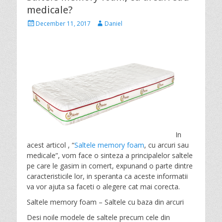
medicale?
P
A
December 11, 2017
Daniel
o
u
s
t
t
h
e
o
d
r
o
n
In
acest articol , “
Saltele memory foam
, cu arcuri sau
medicale”, vom face o sinteza a principalelor saltele
pe care le gasim in comert, expunand o parte dintre
caracteristicile lor, in speranta ca aceste informatii
va vor ajuta sa faceti o alegere cat mai corecta.
Saltele memory foam – Saltele cu baza din arcuri
Desi noile modele de saltele precum cele din