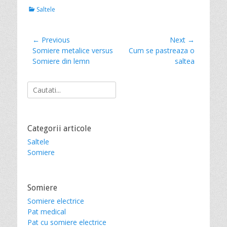
C
Saltele
a
t
e
Post
← Previous
Next →
g
Previous
Somiere metalice versus
Next
Cum se pastreaza o
navigation
o
post:
Somiere din lemn
post:
saltea
r
i
e
Search
s
for:
Categorii articole
Saltele
Somiere
Somiere
Somiere electrice
Pat medical
Pat cu somiere electrice