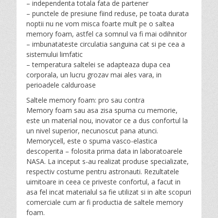
– independenta totala fata de partener
– punctele de presiune fiind reduse, pe toata durata
noptii nu ne vom misca foarte mult pe o saltea
memory foam, astfel ca somnul va fi mai odihnitor
– imbunatateste circulatia sanguina cat si pe cea a
sistemului limfatic
– temperatura saltelei se adapteaza dupa cea
corporala, un lucru grozav mai ales vara, in
perioadele calduroase
Saltele memory foam: pro sau contra
Memory foam sau asa zisa spuma cu memorie,
este un material nou, inovator ce a dus confortul la
un nivel superior, necunoscut pana atunci.
Memorycell, este o spuma vasco-elastica
descoperita – folosita prima data in laboratoarele
NASA. La inceput s-au realizat produse specializate,
respectiv costume pentru astronauti. Rezultatele
uimitoare in ceea ce priveste confortul, a facut in
asa fel incat materialul sa fie utilizat si in alte scopuri
comerciale cum ar fi productia de saltele memory
foam.