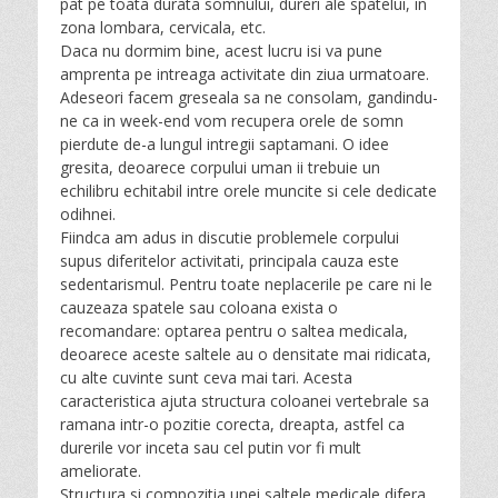
pat pe toata durata somnului, dureri ale spatelui, in
zona lombara, cervicala, etc.
Daca nu dormim bine, acest lucru isi va pune
amprenta pe intreaga activitate din ziua urmatoare.
Adeseori facem greseala sa ne consolam, gandindu-
ne ca in week-end vom recupera orele de somn
pierdute de-a lungul intregii saptamani. O idee
gresita, deoarece corpului uman ii trebuie un
echilibru echitabil intre orele muncite si cele dedicate
odihnei.
Fiindca am adus in discutie problemele corpului
supus diferitelor activitati, principala cauza este
sedentarismul. Pentru toate neplacerile pe care ni le
cauzeaza spatele sau coloana exista o
recomandare: optarea pentru o saltea medicala,
deoarece aceste saltele au o densitate mai ridicata,
cu alte cuvinte sunt ceva mai tari. Acesta
caracteristica ajuta structura coloanei vertebrale sa
ramana intr-o pozitie corecta, dreapta, astfel ca
durerile vor inceta sau cel putin vor fi mult
ameliorate.
Structura si compozitia unei saltele medicale difera