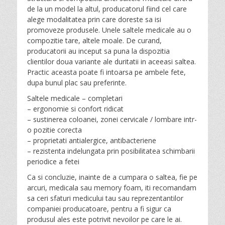
de la un model la altul, producatorul fiind cel care
alege modalitatea prin care doreste sa isi
promoveze produsele. Unele saltele medicale au o
compozitie tare, altele moale. De curand,
producatorii au inceput sa puna la dispozitia
clientilor doua variante ale duritatii in aceeasi saltea.
Practic aceasta poate fi intoarsa pe ambele fete,
dupa bunul plac sau preferinte.
Saltele medicale – completari
– ergonomie si confort ridicat
– sustinerea coloanei, zonei cervicale / lombare intr-
o pozitie corecta
– proprietati antialergice, antibacteriene
– rezistenta indelungata prin posibilitatea schimbarii
periodice a fetei
Ca si concluzie, inainte de a cumpara o saltea, fie pe
arcuri, medicala sau memory foam, iti recomandam
sa ceri sfaturi medicului tau sau reprezentantilor
companiei producatoare, pentru a fi sigur ca
produsul ales este potrivit nevoilor pe care le ai.