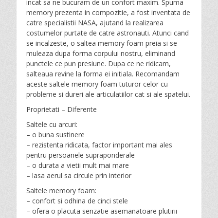
incat sa ne bucuram de un confort maxim. Spuma
memory prezenta in compozitie, a fost inventata de
catre specialistii NASA, ajutand la realizarea
costumelor purtate de catre astronauti. Atunci cand
se incalzeste, o saltea memory foam preia si se
muleaza dupa forma corpului nostru, eliminand
punctele ce pun presiune. Dupa ce ne ridicam,
salteaua revine la forma ei initiala. Recomandam
aceste saltele memory foam tuturor celor cu
probleme si dureri ale articulatiilor cat si ale spatelui.
Proprietati – Diferente
Saltele cu arcuri:
– o buna sustinere
– rezistenta ridicata, factor important mai ales
pentru persoanele supraponderale
– o durata a vietii mult mai mare
– lasa aerul sa circule prin interior
Saltele memory foam:
– confort si odhina de cinci stele
– ofera o placuta senzatie asemanatoare plutirii