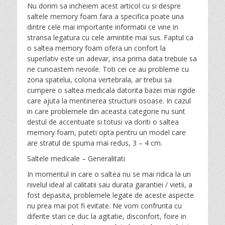
Nu dorim sa incheiem acest articol cu si despre
saltele memory foam fara a specifica poate una
dintre cele mai importante informatii ce vine in
stransa legatura cu cele amintite mai sus. Faptul ca
o saltea memory foam ofera un confort la
superlativ este un adevar, insa prima data trebuie sa
ne cunoastem nevoile. Toti cei ce au probleme cu
zona spatelui, colona vertebrala, ar trebui sa
cumpere o saltea medicala datorita bazei mai rigide
care ajuta la mentinerea structurii osoase. In cazul
in care problemele din aceasta categorie nu sunt
destul de accentuate si totusi va doriti o saltea
memory foam, puteti opta pentru un model care
are stratul de spuma mai redus, 3 – 4 cm.
Saltele medicale – Generalitati
In momentul in care o saltea nu se mai ridica la un
nivelul ideal al calitatii sau durata garantiei / vietii, a
fost depasita, problemele legate de aceste aspecte
nu prea mai pot fi evitate. Ne vom confrunta cu
diferite stari ce duc la agitatie, disconfort, foire in