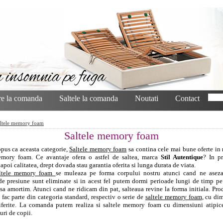
e la comanda
Saltele la comanda
Noutati
Contact
ltele memory foam
Saltele memory foam
pus ca aceasta categorie,
Saltele memory foam
sa contina cele mai bune oferte in 
emory foam. Ce avantaje ofera o astfel de saltea, marca
Stil Autentique
? In p
 apoi calitatea, drept dovada stau garantia oferita si lunga durata de viata.
altele memory foam
se muleaza pe forma corpului nostru atunci cand ne asez
de presiune sunt eliminate si in acest fel putem dormi perioade lungi de timp pe
 sa amortim. Atunci cand ne ridicam din pat, salteaua revine la forma initiala. Pr
e fac parte din categoria standard, respectiv o serie de
saltele memory foam
, cu di
iferite. La comanda putem realiza si saltele memory foam cu dimensiuni atipice
uri de copii.