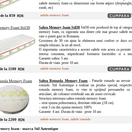
saltele memory foam cu dimensiuni sau forme atipice (dreptunghi,
romb, etc)
de la 850
saltele memory foam
Saltea Memory foam Stil30
Stil30 este produsul de top al categori
memory foam, cu siguranta una dintre cele mai groase saltele 
care o puteti gasi in Romania.
Grosimea de 30 cm ajuta la obtinerea unui confort ce duce s
simpla relaxare, la un alt nivel.
O importanta caracteristica a acestei saltele este aceea ca permite 
interna constanta, impiedicand formarea bacteriilor si a muc
Garantie saltea: 5 ani.
Durata de viata: peste 10 ani.
de la 1100
saltele memory foam
Saltea Rotunda Memory Foam
- Paturile rotunde au nevoie d
rotunde. Stil Autentique a realizat un produs special, respecti
rotunda memory foam, ce vine in sprijinul persoanelor cu
articulare, ale coloanei vertebrale sau ale zonei cervicale.
Structura interioara saltea rotunda memory foam:
– strat spuma poliuretanica, densitate ridicata ,(18 cm)
– strat 3 cm din spuma memory 100%
Garantie: 4 ani. Durata de viata : peste 10 ani
de la 2200
saltele memory foam
,
saltele rotunde
emory foam - marca Stil Autentique