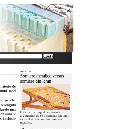
articole
Somiere metalice versus
somiere din lemn
materie de
rimul rand
am pe ele.
 o singura
odusele mai
Un articol complet ce prezinta
mensiuni si
argumentat de ce o somiera din lemn
, inclusiv
este net superioara unei somiere
metalice.