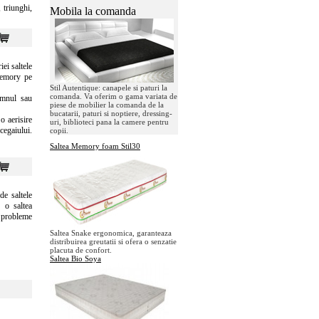
 triunghi,
Mobila la comanda
ei saltele
memory pe
Stil Autentique: canapele si paturi la
comanda. Va oferim o gama variata de
omnul sau
piese de mobilier la comanda de la
bucatarii, paturi si noptiere, dressing-
o aerisire
uri, biblioteci pana la camere pentru
egaiului.
copii.
Saltea Memory foam Stil30
e saltele
v o saltea
 probleme
Saltea Snake ergonomica, garanteaza
distribuirea greutatii si ofera o senzatie
placuta de confort.
Saltea Bio Soya