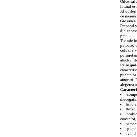
Orice
sal
Primul est
Al doilea 
cu memori
Grosimea 
Probabil v
din aceast
gros.
Trebuie in
pufoase, 
coloana v
poliuretan
afectiunil
Principal
caracteri
punctelor
amortiti. 
alegerea u
Caracteri
compo
mucegaiu
fiind e
flexibi
proble
coastelor,
persoa
spuma m
avand o