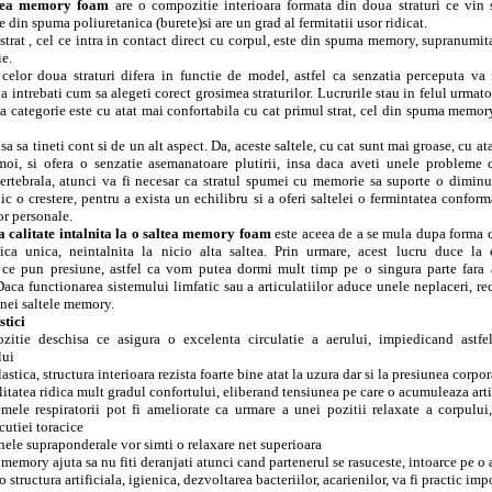
tea memory foam
are o compozitie interioara formata din doua straturi ce vin 
e din spuma poliuretanica (burete)si are un grad al fermitatii usor ridicat.
strat , cel ce intra in contact direct cu corpul, este din spuma memory, supranumi
e.
celor doua straturi difera in functie de model, astfel ca senzatia perceputa va fi
a intrebati cum sa alegeti corect grosimea straturilor. Lucrurile stau in felul urmato
a categorie este cu atat mai confortabila cu cat primul strat, cel din spuma memor
sa sa tineti cont si de un alt aspect. Da, aceste saltele, cu cat sunt mai groase, cu at
moi, si ofera o senzatie asemanatoare plutirii, insa daca aveti unele probleme 
ertebrala, atunci va fi necesar ca stratul spumei cu memorie sa suporte o diminua
ic o crestere, pentru a exista un echilibru si a oferi saltelei o fermintatea confor
or personale.
a calitate intalnita la o saltea memory foam
este aceea de a se mula dupa forma c
stica unica, neintalnita la nicio alta saltea. Prin urmare, acest lucru duce la 
 ce pun presiune, astfel ca vom putea dormi mult timp pe o singura parte fara 
Daca functionarea sistemului limfatic sau a articulatiilor aduce unele neplaceri,
nei saltele memory.
stici
zitie deschisa ce asigura o excelenta circulatie a aerului, impiedicand astfe
lui
lastica, structura interioara rezista foarte bine atat la uzura dar si la presiunea corpor
litatea ridica mult gradul confortului, eliberand tensiunea pe care o acumuleaza arti
mele respiratorii pot fi ameliorate ca urmare a unei pozitii relaxate a corpului,
 cutiei toracice
nele supraponderale vor simti o relaxare net superioara
emory ajuta sa nu fiti deranjati atunci cand partenerul se rasuceste, intoarce pe o a
 structura artificiala, igienica, dezvoltarea bacteriilor, acarienilor, va fi practic imp