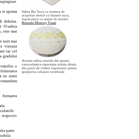
suprapuse.
ta si spuma
Saltea Bio Soya cu tesatura de
acoperire stretch cu finisare soya,
ergonomica cu sistem de aerisire.
 diferita.
Rotunda Memory Foam
r: O saltea
y, este mai
at sunt mai
ce vizeaza
re iar cel
ma gradului
Aceasta saltea rotunda din spuma
varscoelastica reprezinta solutia ideala
orpului, o
din punct de vedere ergonomic pentru
eliminarea
sprijinirea coloanei vertebrale.
a ne simti
 recomandam
l formarea
ala
culatiile
 respectiv
lta parte
osibila