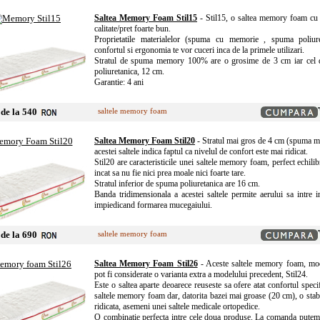
Saltea Memory Foam Stil15
- Stil15, o saltea memory foam cu 
calitate/pret foarte bun.
Proprietatile materialelor (spuma cu memorie , spuma poliure
confortul si ergonomia te vor cuceri inca de la primele utilizari.
Stratul de spuma memory 100% are o grosime de 3 cm iar cel
poliuretanica, 12 cm.
Garantie: 4 ani
de la 540
saltele memory foam
Saltea Memory Foam Stil20
- Stratul mai gros de 4 cm (spuma m
acestei saltele indica faptul ca nivelul de confort este mai ridicat.
Stil20 are caracteristicile unei saltele memory foam, perfect echilibr
incat sa nu fie nici prea moale nici foarte tare.
Stratul inferior de spuma poliuretanica are 16 cm.
Banda tridimensionala a acestei saltele permite aerului sa intre in
impiedicand formarea mucegaiului.
de la 690
saltele memory foam
Saltea Memory Foam Stil26
- Aceste saltele memory foam, mod
pot fi considerate o varianta extra a modelului precedent, Stil24.
Este o saltea aparte deoarece reuseste sa ofere atat confortul specif
saltele memory foam dar, datorita bazei mai groase (20 cm), o stabi
ridicata, asemeni unei saltele medicale ortopedice.
O combinatie perfecta intre cele doua produse. La comanda putem 