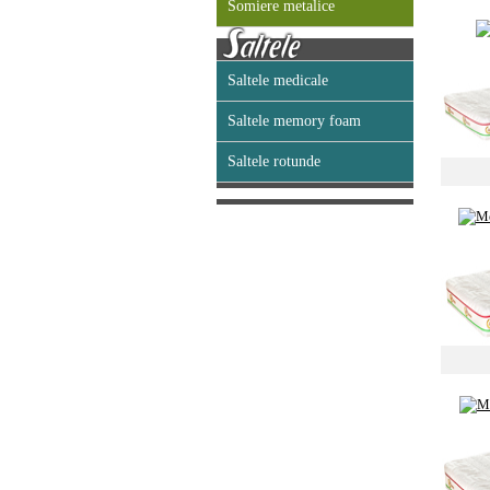
Somiere metalice
Saltele medicale
Saltele memory foam
Saltele rotunde