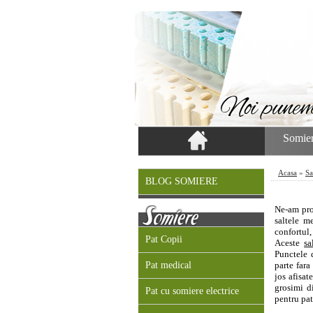
Somier
Acasa
»
Sa
BLOG SOMIERE
Ne-am pro
saltele m
confortul,
Pat Copii
Aceste
s
Punctele 
Pat medical
parte fara
jos afisat
grosimi d
Pat cu somiere electrice
pentru pat