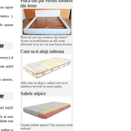
Placa din pal versus somiera
din lemn
un raport
tanica ),
 de spuma
Placa de pal sau somiera din lemn?
Acum ai posibilitatea sa afli toate
diferente si sa iei cea mai buna decizie.
Cum sa-ti alegi salteaua
emory) al
ate astfel
 interior,
Afla cum sa alegi o saltea care sa-ti
satisfaca nevoile in mod optim.
Saltele atipice
el Stil26
ic al unei
litate mai
Cautati saltele atipice? Ati nimerit unde
trebuia!
realiza si