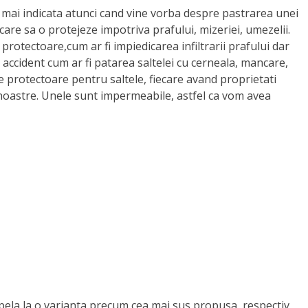
a mai indicata atunci cand vine vorba despre pastrarea unei
care sa o protejeze impotriva prafului, mizeriei, umezelii.
rotectoare,cum ar fi impiedicarea infiltrarii prafului dar
accident cum ar fi patarea saltelei cu cerneala, mancare,
se protectoare pentru saltele, fiecare avand proprietati
r noastre. Unele sunt impermeabile, astfel ca vom avea
apela la o varianta precum cea mai sus propusa, respectiv