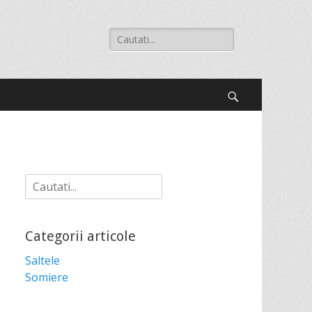
Search
for:
Search
Search
for:
Categorii articole
Saltele
Somiere