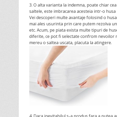
3. O alta varianta la indemna, poate chiar ce
saltele, este imbracarea acesteia intr-o husa 
Vei descoperi multe avantaje folosind o husa p
mai ales usurinta prin care putem rezolva un 
etc. Acum, pe piata exista multe tipuri de hu
diferite, ce pot fi selectate confrom nevoilo
mereu o saltea uscata, placuta la atingere.
4. Daca inevitabilul s-a produs fara a putea 