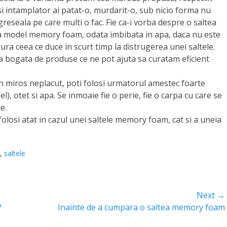
si intamplator ai patat-o, murdarit-o, sub nicio forma nu
 greseala pe care multi o fac. Fie ca-i vorba despre o saltea
na model memory foam, odata imbibata in apa, daca nu este
ura ceea ce duce in scurt timp la distrugerea unei saltele.
a bogata de produse ce ne pot ajuta sa curatam eficient
un miros neplacut, poti folosi urmatorul amestec foarte
el), otet si apa. Se inmoaie fie o perie, fie o carpa cu care se
e.
 folosi atat in cazul unei saltele memory foam, cat si a uneia
,
saltele
Next →
?
Next
Inainte de a cumpara o saltea memory foam
post: