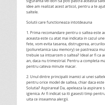
n
siguranta vei dori sa poti pastra aceasta sal
idee am realizat acest articol, pentru a te aju
saltele.
Solutii care functioneaza intotdeauna
1. Prima recomandare pentru o saltea este ac
aceasta este cu atat mai indicata in cazul une
fete, vom evita tasarea, distrugerea, arcurilo
(poliuretanica sau memory) se pastreaza mult 
trebuie sa intoarcem o saltea? Ideal ar fi ca 
an, daca nu trimestrial. Pentru a completa mai
pentru cateva minute macar.
2. Unul dintre principalii inamici ai unei salte
pentru orice model de saltea, chiar daca este 
Solutia? Aspirarea! Da, apeleaza la aspirare s
igienica. Ar fi indicat sa iti gasesti timp pent
uita ce inseamna alergii.