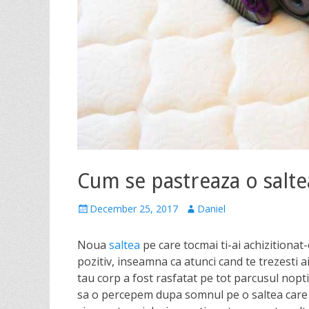
Cum se pastreaza o salte
P
December 25, 2017
A
Daniel
o
u
s
t
Noua
saltea
pe care tocmai ti-ai achizitiona
t
h
pozitiv, inseamna ca atunci cand te trezesti ai
e
o
tau corp a fost rasfatat pe tot parcusul noptii
d
r
sa o percepem dupa somnul pe o saltea care se
o