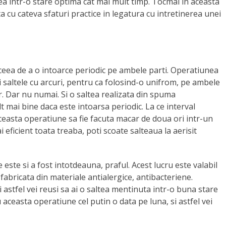
tea intr-o stare optima cat mai mult timp. Tocmai in aceasta
ta cu cateva sfaturi practice in legatura cu intretinerea unei
eea de a o intoarce periodic pe ambele parti. Operatiunea
i saltele cu arcuri, pentru ca folosind-o unifrom, pe ambele
r. Dar nu numai. Si o saltea realizata din spuma
mai bine daca este intoarsa periodic. La ce interval
aceasta operatiune sa fie facuta macar de doua ori intr-un
 eficient toata treaba, poti scoate salteaua la aerisit
le este si a fost intotdeauna, praful. Acest lucru este valabil
fabricata din materiale antialergice, antibacteriene.
i astfel vei reusi sa ai o saltea mentinuta intr-o buna stare
ru aceasta operatiune cel putin o data pe luna, si astfel vei