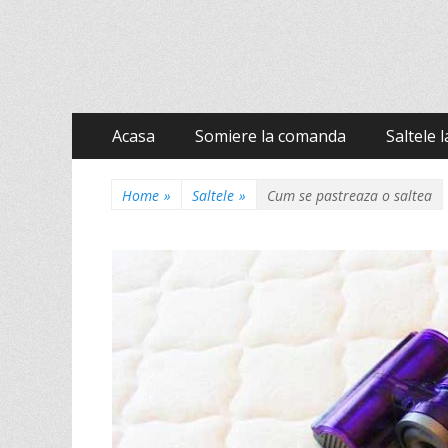
Stil Autentique
Primary
Skip
Acasa
Somiere la comanda
Saltele 
to
Menu
content
Home
»
Saltele
»
Cum se pastreaza o saltea