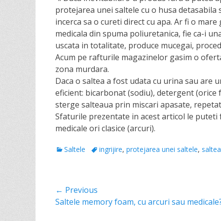
protejarea unei saltele cu o husa detasabila 
incerca sa o cureti direct cu apa. Ar fi o mare
medicala din spuma poliuretanica, fie ca-i u
uscata in totalitate, produce mucegai, proced
Acum pe rafturile magazinelor gasim o ofert
zona murdara.
Daca o saltea a fost udata cu urina sau are 
eficient: bicarbonat (sodiu), detergent (orice f
sterge salteaua prin miscari apasate, repetat
Sfaturile prezentate in acest articol le puteti
medicale ori clasice (arcuri).
C
Saltele
T
ingrijire
,
protejarea unei saltele
,
saltea
a
a
t
g
e
s
Post
← Previous
g
o
Previous
Saltele memory foam, cu arcuri sau medicale
navigation
r
post: