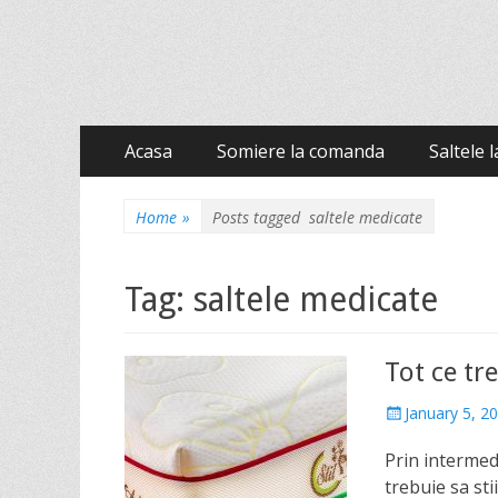
Stil Autentique
Primary
Skip
Acasa
Somiere la comanda
Saltele 
to
Menu
content
Home
»
Posts tagged
saltele medicate
Tag: saltele medicate
Tot ce tr
P
January 5, 2
o
Prin intermed
s
t
trebuie sa sti