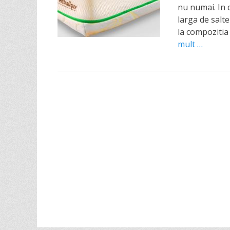
e
nu numai. In 
d
larga de salt
o
la compozitia
n
mult …