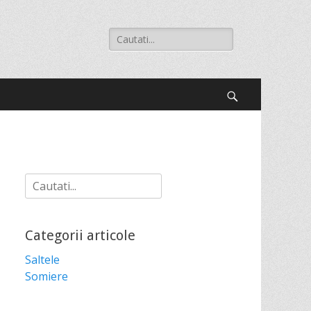
Search
for:
Search
Search
for:
Categorii articole
Saltele
Somiere