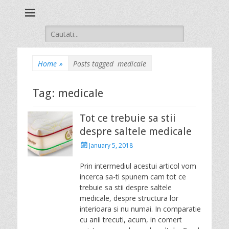
Stil Autentique
Search
for:
Home
»
Posts tagged
medicale
Tag: medicale
Tot ce trebuie sa stii
despre saltele medicale
P
January 5, 2018
o
s
Prin intermediul acestui articol vom
t
incerca sa-ti spunem cam tot ce
e
trebuie sa stii despre saltele
d
medicale, despre structura lor
o
interioara si nu numai. In comparatie
n
cu anii trecuti, acum, in comert