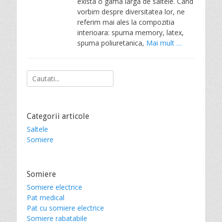
exista o gama larga de saltele. Cand
vorbim despre diversitatea lor, ne
referim mai ales la compozitia
interioara: spuma memory, latex,
spuma poliuretanica,
Mai mult …
Search
for:
Categorii articole
Saltele
Somiere
Somiere
Somiere electrice
Pat medical
Pat cu somiere electrice
Somiere rabatabile