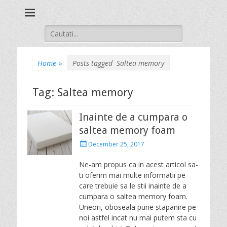
Stil Autentique
Search
for:
Home
»
Posts tagged
Saltea memory
Tag: Saltea memory
Inainte de a cumpara o
saltea memory foam
P
December 25, 2017
o
s
Ne-am propus ca in acest articol sa-
t
ti oferim mai multe informatii pe
e
care trebuie sa le stii inainte de a
d
cumpara o saltea memory foam.
o
Uneori, oboseala pune stapanire pe
n
noi astfel incat nu mai putem sta cu